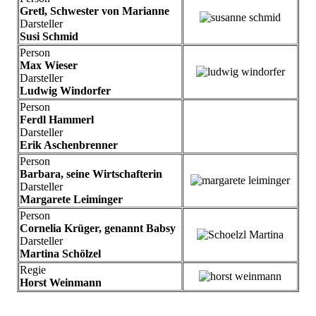
Gretl, Schwester von Marianne
Darsteller
Susi Schmid
Person
Max Wieser
Darsteller
Ludwig Windorfer
Person
Ferdl Hammerl
Darsteller
Erik Aschenbrenner
Person
Barbara, seine Wirtschafterin
Darsteller
Margarete Leiminger
Person
Cornelia Krüger, genannt Babsy
Darsteller
Martina Schölzel
Regie
Horst Weinmann