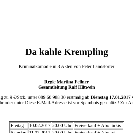
Da kahle Krempling
Kriminalkomödie in 3 Akten von Peter Landstorfer
Regie Martina Fellner
Gesamtleitung Ralf Hiltwein
g zu 9 €/Stck. unter 089 60 988 30 erstmalig ab
Dienstag 17.01.2017
v
hr oder unter
Diese E-Mail-Adresse ist vor Spambots geschützt! Zur Anz
Freitag
10.02.2017
20:00 Uhr
Freiverkauf + Abo türkis
Samstag
11.02.2017
20:00 Uhr
Freiverkauf + Abo rot