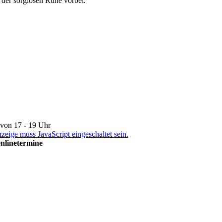
t der sorglosen Ruhe vorbei.
von 17 - 19 Uhr
eige muss JavaScript eingeschaltet sein.
Onlinetermine