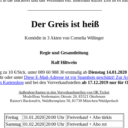
 in die Bäckerei und das Wirtshaus ein. Innerhalb kurzer Zeit ist es mi
-----------------------------------------------------------------
Der Greis ist heiß
Komödie in 3 Akten von Cornelia Willinger
Regie und Gesamtleitung
Ralf Hiltwein
g zu 10 €/Stck. unter 089 60 988 30 erstmalig ab
Dienstag 14.01.2020
hr oder unter
Diese E-Mail-Adresse ist vor Spambots geschützt! Zur Anz
im Kartenshop
und bei den Vorverkaufsstellen
ab 17.12.2019 nur für 
Außerdem Karten in den Vorverkaufsstellen von OK Ticket
Modellbau Vordermaier, Ottostr. 26, 85521 Ottobrunn
Rainer's Backstub'n, Waldheimplatz 56, 81739 München/Waldperlach
Freitag
31.01.2020
20:00 Uhr
Freiverkauf + Abo türkis
Samstag
01.02.2020
20:00 Uhr
Freiverkauf + Abo rot