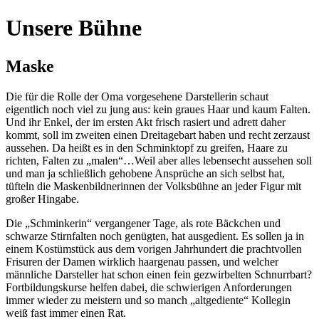
Unsere Bühne
Maske
Die für die Rolle der Oma vorgesehene Darstellerin schaut
eigentlich noch viel zu jung aus: kein graues Haar und kaum Falten.
Und ihr Enkel, der im ersten Akt frisch rasiert und adrett daher
kommt, soll im zweiten einen Dreitagebart haben und recht zerzaust
aussehen. Da heißt es in den Schminktopf zu greifen, Haare zu
richten, Falten zu „malen“…Weil aber alles lebensecht aussehen soll
und man ja schließlich gehobene Ansprüche an sich selbst hat,
tüfteln die Maskenbildnerinnen der Volksbühne an jeder Figur mit
großer Hingabe.
Die „Schminkerin“ vergangener Tage, als rote Bäckchen und
schwarze Stirnfalten noch genügten, hat ausgedient. Es sollen ja in
einem Kostümstück aus dem vorigen Jahrhundert die prachtvollen
Frisuren der Damen wirklich haargenau passen, und welcher
männliche Darsteller hat schon einen fein gezwirbelten Schnurrbart?
Fortbildungskurse helfen dabei, die schwierigen Anforderungen
immer wieder zu meistern und so manch „altgediente“ Kollegin
weiß fast immer einen Rat.